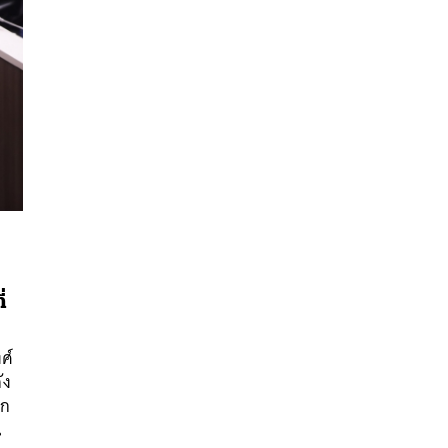
่
นหา
SHARE
TWEET
LINE
EMAIL
ศ์
ัง
ัก
น