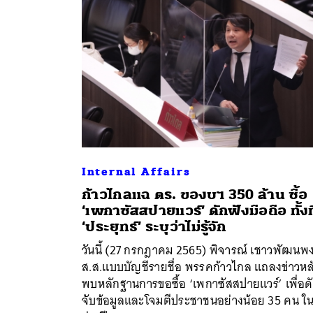
Internal Affairs
ก้าวไกลแฉ ตร. ของบฯ 350 ล้าน ซื้อ
‘เพกาซัสสปายแวร์’ ดักฟังมือถือ ทั้งที
ค้
‘ประยุทธ์’ ระบุว่าไม่รู้จัก
วันนี้ (27 กรกฎาคม 2565) พิจารณ์ เชาวพัฒนพง
ส.ส.แบบบัญชีรายชื่อ พรรคก้าวไกล แถลงข่าวหล
พบหลักฐานการขอซื้อ ‘เพกาซัสสปายแวร์’ เพื่อด
จับข้อมูลและโจมตีประชาชนอย่างน้อย 35 คน ใ