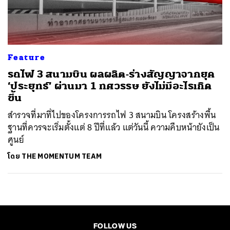
ค้นหา
SHARE
TWEET
LINE
EMAIL
Feature
รถไฟ 3 สนามบิน ผลผลิต-ร่างสัญญาจากยุค
‘ประยุทธ์’ ผ่านมา 1 ทศวรรษ ยังไม่มีอะไรเกิด
ขึ้น
สำรวจที่มาที่ไปของโครงการรถไฟ 3 สนามบิน โครงสร้างพื้น
ฐานที่ควรจะเริ่มตั้งแต่ 8 ปีที่แล้ว แต่วันนี้ ความคืบหน้ายังเป็น
ศูนย์
โดย
THE MOMENTUM TEAM
FOLLOW US