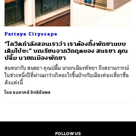
ค้นหา
SHARE
TWEET
LINE
EMAIL
Pattaya Cityscape
“โควิดกำลังสอนเราว่า เราต้องทิ้งพัทยาแบบ
เดิมไปซะ” บทเรียนจากวิกฤตของ สนธยา คุณ
ปลื้ม นายกเมืองพัทยา
สนทนากับ สนธยา คุณปลื้ม นายกเมืองพัทยา ถึงสถานการณ์
ในช่วงหนึ่งปีที่ผ่านมาว่าเกิดอะไรขึ้นบ้างกับเมืองท่องเที่ยวชื่อ
ดังแห่งนี้
โดย
ธนภาคย์ อิทธิชัยพล
FOLLOW US