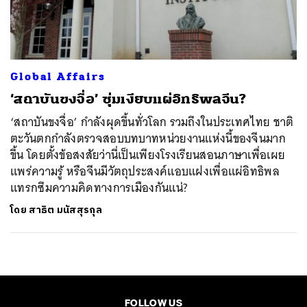
ค้นหา
SHARE
TWEET
LINE
EMAIL
Global Affairs
‘สถาบันขงจื่อ’ ซุ่มเงียบแผ่อิทธิพลจีน?
‘สถาบันขงจื่อ’ กำลังผุดขึ้นทั่วโลก รวมถึงในประเทศไทย ชาติ
ตะวันตกกำลังตรวจสอบบทบาทหน่วยงานแห่งนี้ของจีนมาก
ขึ้น โดยตั้งข้อสงสัยว่านี่เป็นเพียงโรงเรียนสอนภาษาเพื่อเผย
แพร่ความรู้ หรือจีนมีวัตถุประสงค์แอบแฝงเพื่อแผ่อิทธิพล
แทรกซึมความคิดทางการเมืองกันแน่?
โดย
สาธิต มนัสสุรกุล
FOLLOW US