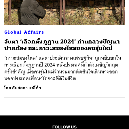
ค้นหา
SHARE
TWEET
LINE
EMAIL
Global Affairs
จับตา ‘เลือกตั้งภูฏาน 2024’ ท่ามกลางปัญหา
ปากท้อง และภาวะสมองไหลของคนรุ่นใหม่
‘ภาวะสมองไหล’ และ ‘ประเด็นทางเศรษฐกิจ’ ถูกหยิบยกใน
การเลือกตั้งภูฏานปี 2024 หลังประเทศนี้กำลังเผชิญวิกฤต
ครั้งสำคัญ เมื่อคนรุ่นใหม่จำนวนมากตัดสินใจเดินทางออก
นอกประเทศเพื่อหาโอกาสที่ดีในชีวิต
โดย
อัยย์ลดา แซ่โค้ว
FOLLOW US