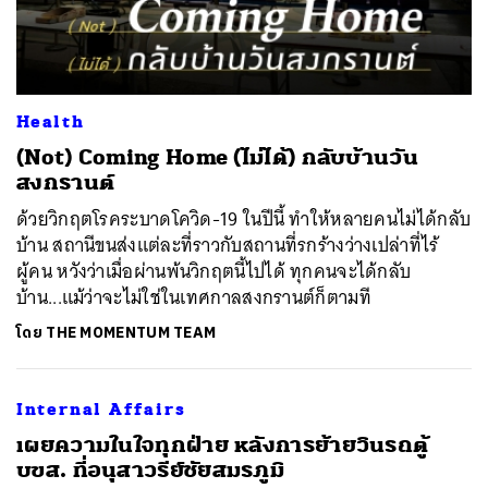
Health
(Not) Coming Home (ไม่ได้) กลับบ้านวัน
สงกรานต์
ด้วยวิกฤตโรคระบาดโควิด-19 ในปีนี้ ทำให้หลายคนไม่ได้กลับ
ค้นหา
บ้าน สถานีขนส่งแต่ละที่ราวกับสถานที่รกร้างว่างเปล่าที่ไร้
SHARE
TWEET
LINE
EMAIL
ผู้คน หวังว่าเมื่อผ่านพ้นวิกฤตนี้ไปได้ ทุกคนจะได้กลับ
บ้าน...แม้ว่าจะไม่ใช่ในเทศกาลสงกรานต์ก็ตามที
โดย
THE MOMENTUM TEAM
Internal Affairs
เผยความในใจทุกฝ่าย หลังการย้ายวินรถตู้
บขส. ที่อนุสาวรีย์ชัยสมรภูมิ