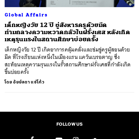
Global Affairs
เด็กหญิงวัย 12 ปี ขู่สังหารครูด้วยมีด
ท่ามกลางความหวาดกลัวในฝรั่งเศส หลังเกิด
เหตุรุนแรงในสถานศึกษาบ่อยครั้ง
เด็กหญิงวัย 12 ปี เกิดอาการคลุ้มคลั่งและข่มขู่ครูผู้สอนด้วย
มีด ที่โรงเรียนแห่งหนึ่งในเมืองแรน แคว้นเบรอตาญ ซึ่ง
สะท้อนเหตุความรุนแรงในรั้วสถานศึกษาฝรั่งเศสที่กำลังเกิด
ขึ้นบ่อยครั้ง
โดย
อัยย์ลดา แซ่โค้ว
FOLLOW US