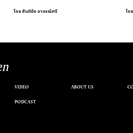
โดย
สันติชัย อาภรณ์ศรี
โด
en
VIDEO
ABOUT US
C
PODCAST