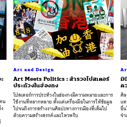
Art and Design
Ar
จะ
Art Meets Politics : สำรวจโปสเตอร์
มิ
ประท้วงในฮ่องกง
คว
นหา
SHARE
TWEET
LINE
EMAIL
โปสเตอร์การประท้วงในฮ่องกงมีความหมายและการ
ศิล
ยคน
ใช้งานที่หลากหลาย ตั้งแต่เครื่องมือในการให้ข้อมูล
แท
่ง
ไปจนถึงการสร้างงานศิลปะทางการเมืองที่เต็มไป
อื่
ด้วยความสร้างสรรค์และไหวพริบ
จำเ
้