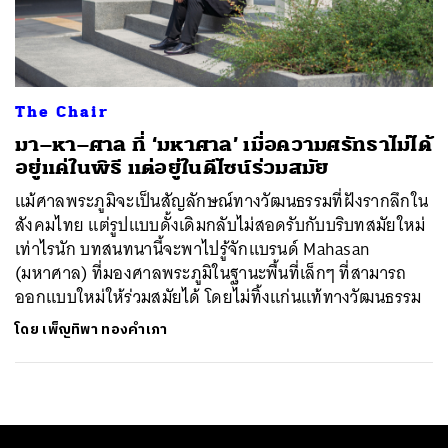
ค้นหา
SHARE
TWEET
LINE
EMAIL
The Chair
มา–หา–ศาล ที่ ‘มหาศาล’ เมื่อความศรัทธาไม่ได้
อยู่แค่ในพิธี แต่อยู่ในดีไซน์ร่วมสมัย
แม้ศาลพระภูมิจะเป็นสัญลักษณ์ทางวัฒนธรรมที่ฝังรากลึกใน
สังคมไทย แต่รูปแบบดั้งเดิมกลับไม่สอดรับกับบริบทสมัยใหม่
เท่าไรนัก บทสนทนานี้จะพาไปรู้จักแบรนด์ Mahasan
(มหาศาล) ที่มองศาลพระภูมิในฐานะพื้นที่เล็กๆ ที่สามารถ
ออกแบบใหม่ให้ร่วมสมัยได้ โดยไม่ทิ้งแก่นแท้ทางวัฒนธรรม
โดย
เพ็ญทิพา ทองคำเภา