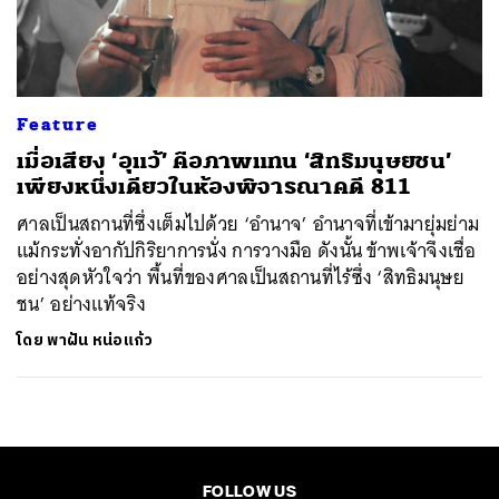
ค้นหา
SHARE
TWEET
LINE
EMAIL
Feature
เมื่อเสียง ‘อุแว้’ คือภาพแทน ‘สิทธิมนุษยชน’
เพียงหนึ่งเดียวในห้องพิจารณาคดี 811
ศาลเป็นสถานที่ซึ่งเต็มไปด้วย ‘อำนาจ’ อำนาจที่เข้ามายุ่มย่าม
แม้กระทั่งอากัปกิริยาการนั่ง การวางมือ ดังนั้น ข้าพเจ้าจึงเชื่อ
อย่างสุดหัวใจว่า พื้นที่ของศาลเป็นสถานที่ไร้ซึ่ง ‘สิทธิมนุษย
ชน’ อย่างแท้จริง
โดย
พาฝัน หน่อแก้ว
FOLLOW US