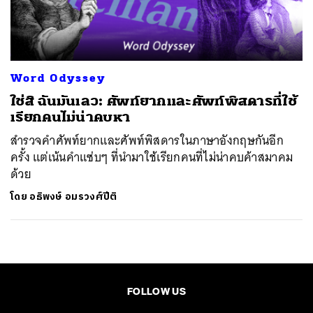
ค้นหา
SHARE
TWEET
LINE
EMAIL
Word Odyssey
ใช่สิ ฉันมันเลว: ศัพท์ยากและศัพท์พิสดารที่ใช้
เรียกคนไม่น่าคบหา
สำรวจคำศัพท์ยากและศัพท์พิสดารในภาษาอังกฤษกันอีก
ครั้ง แต่เน้นคำแซ่บๆ ที่นำมาใช้เรียกคนที่ไม่น่าคบค้าสมาคม
ด้วย
โดย
อธิพงษ์ อมรวงศ์ปีติ
FOLLOW US