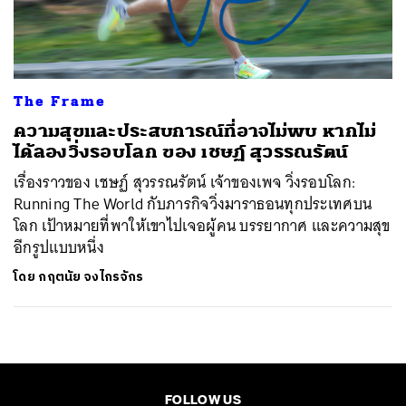
ค้นหา
SHARE
TWEET
LINE
EMAIL
The Frame
ความสุขและประสบการณ์ที่อาจไม่พบ หากไม่
ได้ลองวิ่งรอบโลก ของ เชษฏ์ สุวรรณรัตน์
เรื่องราวของ เชษฏ์ สุวรรณรัตน์ เจ้าของเพจ วิ่งรอบโลก:
Running The World กับภารกิจวิ่งมาราธอนทุกประเทศบน
โลก เป้าหมายที่พาให้เขาไปเจอผู้คน บรรยากาศ และความสุข
อีกรูปแบบหนึ่ง
โดย
กฤตนัย จงไกรจักร
FOLLOW US