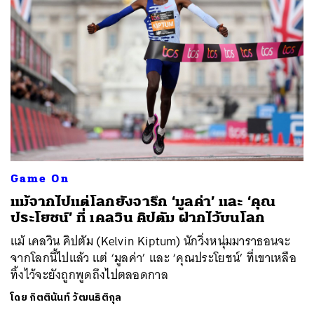
ค้นหา
SHARE
TWEET
LINE
EMAIL
Game On
แม้จากไปแต่โลกยังจารึก ‘มูลค่า’ และ ‘คุณ
ประโยชน์’ ที่ เคลวิน คิปตัม ฝากไว้บนโลก
แม้ เคลวิน คิปตัม (Kelvin Kiptum) นักวิ่งหนุ่มมาราธอนจะ
จากโลกนี้ไปแล้ว แต่ ‘มูลค่า’ และ ‘คุณประโยชน์’ ที่เขาเหลือ
ทิ้งไว้จะยังถูกพูดถึงไปตลอดกาล
โดย
กิตตินันท์ วัฒนธิติกุล