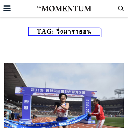
TAG:
วิ่งมาราธอน