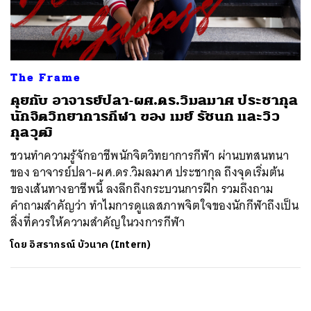
ค้นหา
SHARE
TWEET
LINE
EMAIL
The Frame
คุยกับ อาจารย์ปลา-ผศ.ดร.วิมลมาศ ประชากุล
นักจิตวิทยาการกีฬา ของ เมย์ รัชนก และวิว
กุลวุฒิ
ชวนทำความรู้จักอาชีพนักจิตวิทยาการกีฬา ผ่านบทสนทนา
ของ อาจารย์ปลา-ผศ.ดร.วิมลมาศ ประชากุล ถึงจุดเริ่มต้น
ของเส้นทางอาชีพนี้ ลงลึกถึงกระบวนการฝึก รวมถึงถาม
คำถามสำคัญว่า ทำไมการดูแลสภาพจิตใจของนักกีฬาถึงเป็น
สิ่งที่ควรให้ความสำคัญในวงการกีฬา
โดย
อิสราภรณ์ บัวนาค (Intern)