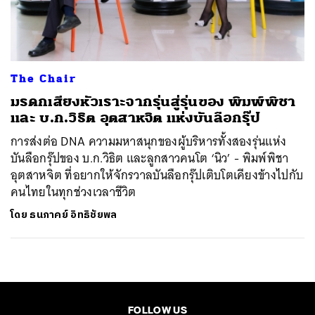
ค้นหา
SHARE
TWEET
LINE
EMAIL
The Chair
มรดกเสียงหัวเราะจากรุ่นสู่รุ่นของ พิมพ์พิชา
และ บ.ก.วิธิต อุตสาหจิต แห่งบันลือกรุ๊ป
การส่งต่อ DNA ความมหาสนุกของผู้บริหารทั้งสองรุ่นแห่ง
บันลือกรุ๊ปของ บ.ก.วิธิต และลูกสาวคนโต ‘นิว’ - พิมพ์พิชา
อุตสาหจิต ที่อยากให้จักรวาลบันลือกรุ๊ปเติบโตเคียงข้างไปกับ
คนไทยในทุกช่วงเวลาชีวิต
โดย
ธนภาคย์ อิทธิชัยพล
FOLLOW US