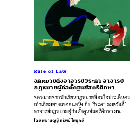
Rule of Law
จดหมายถึงอาจารย์วิระดา อาจารย์
ค้
กฎหมายผู้ก่อตั้งศูนย์สตรีศึกษา
จดหมายจากนักเรียนกฎหมายที่สนใจประเด็นค
เท่าเทียมทางเพศคนหนึ่ง ถึง ‘วิระดา สมสวัสดิ์’
อาจารย์กฎหมายผู้ก่อตั้งศูนย์สตรีศึกษา มช.
โดย
พิชามญชุ์ ทรัพย์ไพบูลย์