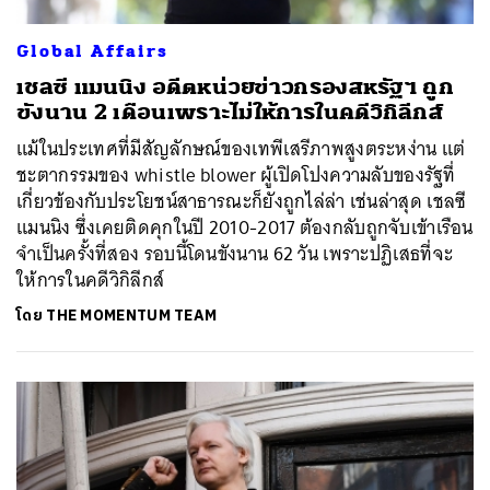
SHARE
TWEET
LINE
EMAIL
Global Affairs
เชลซี แมนนิง อดีตหน่วยข่าวกรองสหรัฐฯ ถูก
ขังนาน 2 เดือนเพราะไม่ให้การในคดีวิกิลีกส์
แม้ในประเทศที่มีสัญลักษณ์ของเทพีเสรีภาพสูงตระหง่าน แต่
ชะตากรรมของ whistle blower ผู้เปิดโปงความลับของรัฐที่
เกี่ยวข้องกับประโยชน์สาธารณะก็ยังถูกไล่ล่า เช่นล่าสุด เชลซี
แมนนิง ซึ่งเคยติดคุกในปี 2010-2017 ต้องกลับถูกจับเข้าเรือน
จำเป็นครั้งที่สอง รอบนี้โดนขังนาน 62 วัน เพราะปฏิเสธที่จะ
ให้การในคดีวิกิลีกส์
โดย
THE MOMENTUM TEAM