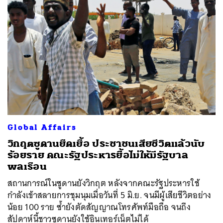
Global Affairs
วิกฤตซูดานยืดเยื้อ ประชาชนเสียชีวิตแล้วนับ
ร้อยราย คณะรัฐประหารยื้อไม่ให้มีรัฐบาล
พลเรือน
สถานการณ์ในซูดานยังวิกฤต หลังจากคณะรัฐประหารใช้
กำลังเข้าสลายการชุมนุมเมื่อวันที่ 5 มิ.ย. จนมีผู้เสียชีวิตอย่าง
น้อย 100 ราย ซ้ำยังตัดสัญญาณโทรศัพท์มือถือ จนถึง
สัปดาห์นี้ชาวซูดานยังใช้อินเทอร์เน็ตไม่ได้