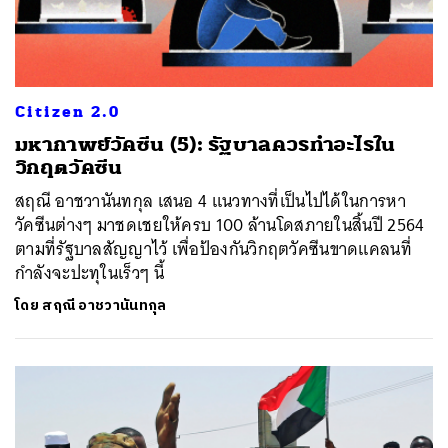
Citizen 2.0
มหากาพย์วัคซีน (5): รัฐบาลควรทำอะไรใน
วิกฤตวัคซีน
สฤณี อาชวานันทกุล เสนอ 4 แนวทางที่เป็นไปได้ในการหา
วัคซีนต่างๆ มาชดเชยให้ครบ 100 ล้านโดสภายในสิ้นปี 2564
ตามที่รัฐบาลสัญญาไว้ เพื่อป้องกันวิกฤตวัคซีนขาดแคลนที่
กำลังจะปะทุในเร็วๆ นี้
โดย
สฤณี อาชวานันทกุล
ค้นหา
SHARE
TWEET
LINE
EMAIL