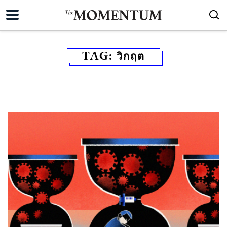
TAG:
วิกฤต