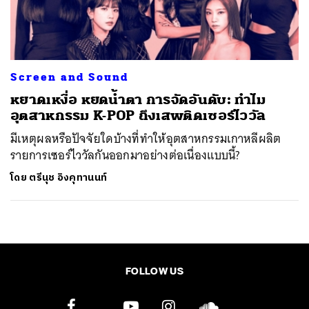
ค้นหา
SHARE
TWEET
LINE
EMAIL
Screen and Sound
หยาดเหงื่อ หยดน้ำตา การจัดอันดับ: ทำไม
อุตสาหกรรม K-POP ถึงเสพติดเซอร์ไววัล
มีเหตุผลหรือปัจจัยใดบ้างที่ทำให้อุตสาหกรรมเกาหลีผลิต
รายการเซอร์ไววัลกันออกมาอย่างต่อเนื่องแบบนี้?
โดย
ตรีนุช อิงคุทานนท์
FOLLOW US