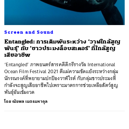
ค้นหา
SHARE
TWEET
LINE
EMAIL
Screen and Sound
Entangled: การเดิมพันระหว่าง ‘วาฬใกล้สูญ
พันธุ์’ กับ ‘ชาวประมงล็อบสเตอร์’ ที่ใกล้สูญ
เสียอาชีพ
‘Entangled’ ภาพยนตร์สารคดีดีกรีรางวัล International
Ocean Film Festival 2021 ตีแผ่ความขัดแย้งระหว่างกลุ่ม
นักรณรงค์ที่พยายามปกป้องวาฬไรต์ กับกลุ่มชาวประมงที่
กำลังจะสูญเสียอาชีพไปเพราะมาตรการช่วยเหลือสัตว์สูญ
พันธ์ุอันเข้มงวด
โดย
ณัชพล เนตรมหากุล