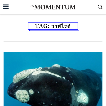
TAG:
วาฬไรต์