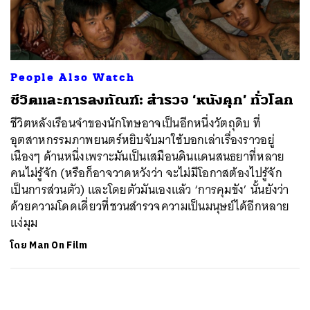
ค้นหา
SHARE
TWEET
LINE
EMAIL
People Also Watch
ชีวิตและการลงทัณฑ์: สำรวจ ‘หนังคุก’ ทั่วโลก
ชีวิตหลังเรือนจำของนักโทษอาจเป็นอีกหนึ่งวัตถุดิบ ที่
อุตสาหกรรมภาพยนตร์หยิบจับมาใช้บอกเล่าเรื่องราวอยู่
เนืองๆ ด้านหนึ่งเพราะมันเป็นเสมือนดินแดนสนธยาที่หลาย
คนไม่รู้จัก (หรือก็อาจวาดหวังว่า จะไม่มีโอกาสต้องไปรู้จัก
เป็นการส่วนตัว) และโดยตัวมันเองแล้ว ‘การคุมขัง’ นั้นยังว่า
ด้วยความโดดเดี่ยวที่ชวนสำรวจความเป็นมนุษย์ได้อีกหลาย
แง่มุม
โดย
Man On Film