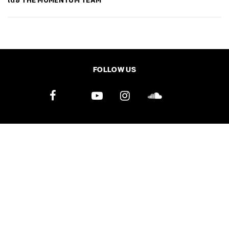
โดย
THE MOMENTUM TEAM
SHARE
TWEET
LINE
EMAIL
FOLLOW US