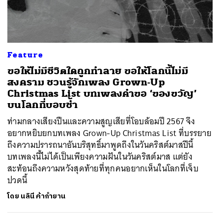
ค้นหา
Feature
SHARE
TWEET
LINE
EMAIL
ขอให้ไม่มีชีวิตใดถูกทำลาย ขอให้โลกนี้ไม่มี
สงคราม ชวนรู้จักเพลง Grown-Up
Christmas List บทเพลงคำขอ ‘ของขวัญ’
บนโลกที่บอบช้ำ
ท่ามกลางเสียงปืนและความสูญเสียที่โอบล้อมปี 2567 จึง
อยากหยิบยกบทเพลง Grown-Up Christmas List ที่บรรยาย
ถึงความปรารถนาอันบริสุทธิ์มาพูดถึงในวันคริสต์มาสปีนี้
บทเพลงนี้ไม่ได้เป็นเพียงความฝันในวันคริสต์มาส แต่ยัง
สะท้อนถึงความหวังสุดท้ายที่ทุกคนอยากเห็นในโลกที่เจ็บ
ปวดนี้
โดย
นลินี ค้ากำยาน