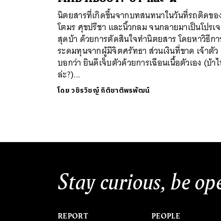
นิตยสารที่เกิดขึ้นจากบทสนทนาในวันที่รถติดขอ
โตมร ศุขปรีชา และนิ้วกลม จนกลายมาเป็นโปรเจ
สุดบ้า ด้วยการตัดสินใจทำนิตยสาร โดยหาวิธีกา
ระดมทุนจากผู้มีจิตศรัทธา ส่วนเงินที่ขาด เจ้าตัว
บอกว่า ยินดีเจ็บตัวด้วยการเฉือนเนื้อตัวเอง (บ้า
ล่ะ?)...
ค้
โดย
วชิรวิชญ์ กิติชาติพรพัฒน์
Stay curious, be op
REPORT
PEOPLE