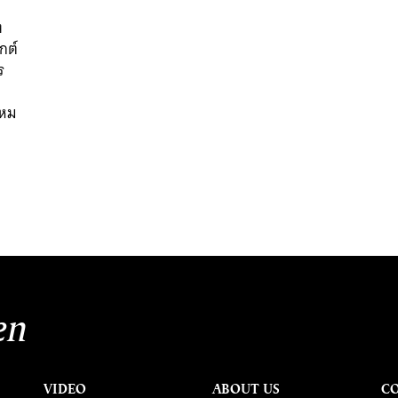
ง
กต์
ร
ไหม
นหา
SHARE
TWEET
LINE
EMAIL
en
VIDEO
ABOUT US
C