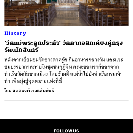
ค้นหา
SHARE
TWEET
LINE
EMAIL
History
‘วัดแม่พระลูกประคำ’ วัดคาทอลิกเคียงคู่กรุง
รัตนโกสินทร์
หลังจากเยี่ยมชมวัดซางตาครู้ส กินอาหารกลางวัน และแวะ
ชมบรรยากาศภายในชุมชนกุฎีจีน คณะของเราก็ออกจาก
ท่าเรือวัดกัลยาณมิตร โดยข้ามฝั่งแม่น้ำไปยังท่าเรือกรมเจ้า
ท่า เพื่อมุ่งสู่จุดหมายแห่งที่สี่
โดย
กิตติพงศ์ สนธิสัมพันธ์
FOLLOW US