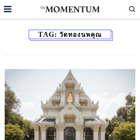
TAG:
วัดทองนพคุณ