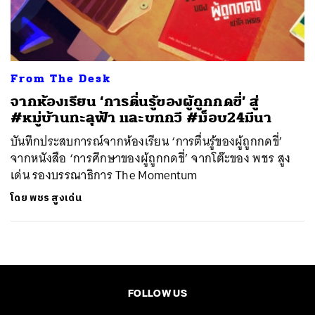
ค้นหา
SHARE
TWEET
LINE
EMAIL
From The Desk
จากห้องเรียน ‘การตื่นรู้ของผู้ถูกกดขี่’ สู่
#หมู่บ้านทะลุฟ้า และบทกวี #ม็อบ24มีนา
บันทึกประสบการณ์จากห้องเรียน ‘การตื่นรู้ของผู้ถูกกดขี่’
จากหนังสือ ‘การศึกษาของผู้ถูกกดขี่’ จากโต๊ะของ พชร สูง
เด่น รองบรรณาธิการ The Momentum
โดย
พชร สูงเด่น
FOLLOW US