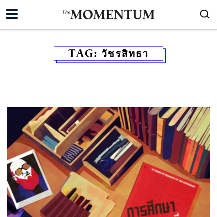
TAG:
วัชรสิทธา