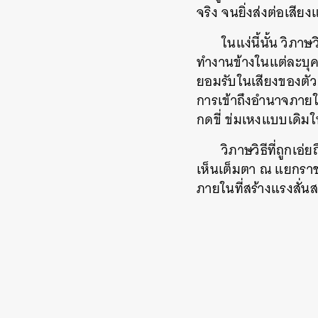
จริง จนยิ่งส่งต่อเสีย
ในแง่นี้นั้น วิภา
ทำงานข้างในแต่ละบุค
ยอมรับในเสียงของตัว
การเข้าถึงอำนาจภายใ
กดขี่ ข่มเหงแบบเดิมใ
วิภาษวิธีที่ถูกเอ่
เห็นเต็มตา ณ แยกราชป
ภายในที่สร้างแรงสั่น