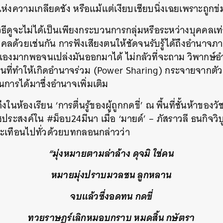
งแห่งความเกลียดชัง หรือแม้แต่เงียบเชียบนิ่งเฉยเพราะถูกข
SHARE
TWEET
LINE
EMAIL
ษวิธีดูจะไม่ได้เป็นเพียงกระบวนการกลุ่มหรือระหว่างบุคคลเท
คลด้วยเช่นกัน การฟังเสียงตนให้ชัดจนรับรู้ได้ถึงอำนาจ
เองมากพอจนเปล่งมันออกมาได้ ไม่กลัวที่จะถาม วิพากษ์
นที่ทำให้เกิดอำนาจร่วม (Power Sharing) กระจายจากตัว
นการได้มาซึ่งอำนาจเพิ่มเติม
ยถึงในห้องเรียน ‘การตื่นรู้ของผู้ถูกกดขี่’ ณ พื้นที่ชั้นห้าของ
ระสงค์ใน #ม็อบ24มีนา เมื่อ ‘มายด์’ – ภัสราวลี ธนกิจวิบ
สะเทือนไปทั่วด้วยบทกลอนกล่าวว่า
“มุ่งหมายตามล่าล้าง ดุจมิ ใช่คน
หมายมุ่งปราบมวลชน ลูกหลาน
จบแล้วซึ่งอดทน กดขี่
ทวยราษฎร์เลิกหมอบกราบ หมดสิ้น กษัตรา