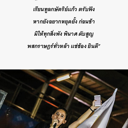
เรียนทูลกษัตริย์แก้ว ตรับฟัง
หากยังอยากหยุดยั้ง ก่อนช้า
มิให้ทุกสิ่งพัง พินาศ ดับสูญ
พสกราษฎร์ทั่วหล้า แซ่ซ้อง ยินดี”