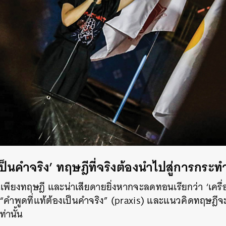
เป็นคำจริง’
ทฤษฎีที่จริงต้องนำไปสู่การกระท
็นเพียงทฤษฎี และน่าเสียดายยิ่งหากจะลดทอนเรียกว่า ‘เครื่อง
า “คำพูดที่แท้ต้องเป็นคำจริง” (praxis) และแนวคิดทฤษฎีจะม
ท่านั้น