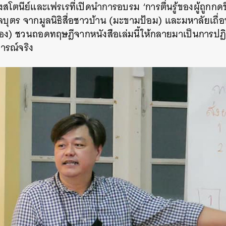
ตนีย์และเฟรเรที่เปิดนำการอบรม ‘การตื่นรู้ของผู้ถูกกดขี่’
ลบุตร จากมูลนิธิสื่อชาวบ้าน (มะขามป้อม) และมหาลัยเถื่อน
ง) ชวนถอดทฤษฎีจากหนังสือเล่มนี้ให้กลายมาเป็นการปฏิบั
ารณ์จริง