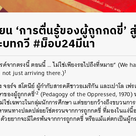
น ‘การตื่นรู้ของผู้ถูกกดขี่’ สู
ละบทกวี #ม็อบ24มีนา
รค์จากตรงนี้ ตอนนี้ … ไม่ใช่เพียงรอไปถึงที่หมาย” (We 
1
not just arriving there.)
อร์จ สโตนีย์ ผู้กำกับสารคดีชาวอเมริกัน และเปาโล เฟรเร 
2
าของผู้ถูกกดขี่’
(Pedagogy of the Oppressed, 1970) หนัง
 ไม่ใช่เฉพาะในกลุ่มนักการศึกษา แต่ขยายกว้างถึงขบวนกา
หาหนทางปลดปล่อยโซ่ตรวนจากการถูกกดขี่ ที่มองในแง่นี้อา
น ด้วยยากจะมีใครพ้นจากการถูกกดขี่ หรือแม้แต่ตกเป็นผู้ก