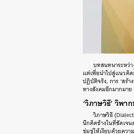
บทสนทนาระหว่างสโต
แต่เพื่อนำไปสู่แนวคิด
ปฏิบัติจริง, การ ‘ส
ทางสังคมอีกมากมาย ท
‘วิภาษวิธี’
วิพาก
วิภาษวิธี (Dialec
นึกคิดข้างในที่ชัดเจ
ข่มขู่ให้เงียบด้วยควา
ค้