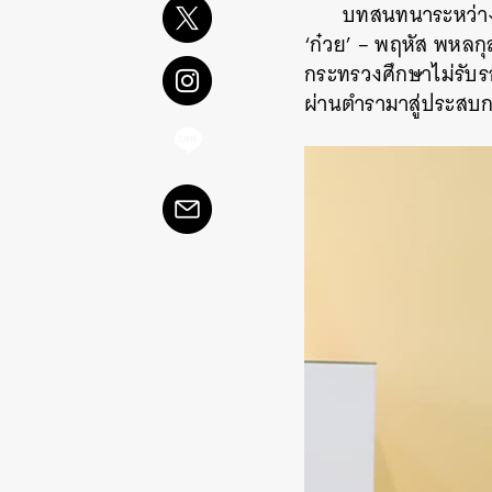
บทสนทนาระหว่างสโ
‘ก๋วย’ – พฤหัส พหลกุ
กระทรวงศึกษาไม่รับรอ
ผ่านตำรามาสู่ประสบก