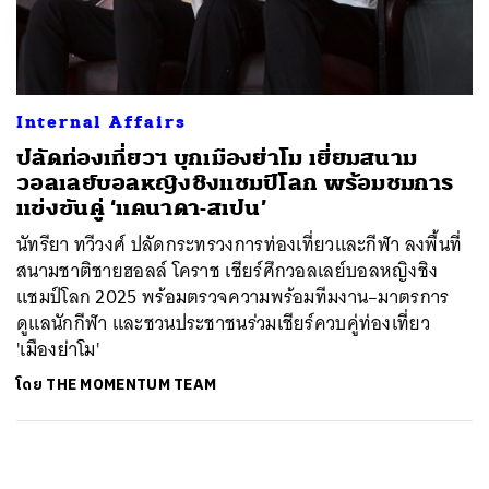
ค้นหา
SHARE
TWEET
LINE
EMAIL
Internal Affairs
ปลัดท่องเที่ยวฯ บุกเมืองย่าโม เยี่ยมสนาม
วอลเลย์บอลหญิงชิงแชมป์โลก พร้อมชมการ
แข่งขันคู่ ‘แคนาดา-สเปน’
นัทรียา ทวีวงศ์ ปลัดกระทรวงการท่องเที่ยวและกีฬา ลงพื้นที่
สนามชาติชายฮอลล์ โคราช เชียร์ศึกวอลเลย์บอลหญิงชิง
แชมป์โลก 2025 พร้อมตรวจความพร้อมทีมงาน–มาตรการ
ดูแลนักกีฬา และชวนประชาชนร่วมเชียร์ควบคู่ท่องเที่ยว
'เมืองย่าโม'
โดย
THE MOMENTUM TEAM