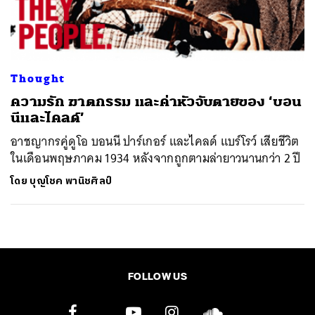
ค้นหา
SHARE
TWEET
LINE
EMAIL
Thought
ความรัก ฆาตกรรม และค่าหัวจับตายของ ‘บอน
นีและไคลด์’
อาชญากรคู่ดูโอ บอนนี ปาร์เกอร์ และไคลด์ แบร์โรว์ เสียชีวิต
ในเดือนพฤษภาคม 1934 หลังจากถูกตามล่ายาวนานกว่า 2 ปี
โดย
บุญโชค พานิชศิลป์
FOLLOW US