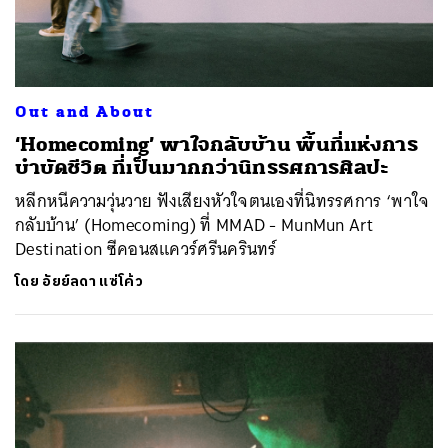
Out and About
‘Homecoming’ พาใจกลับบ้าน พื้นที่แห่งการ
บำบัดชีวิต ที่เป็นมากกว่านิทรรศการศิลปะ
หลีกหนีความวุ่นวาย ฟังเสียงหัวใจตนเองที่นิทรรศการ ‘พาใจ
กลับบ้าน’ (Homecoming) ที่ MMAD - MunMun Art
Destination ซีคอนสแควร์ศรีนครินทร์
โดย
อัยย์ลดา แซ่โค้ว
ค้นหา
SHARE
TWEET
LINE
EMAIL