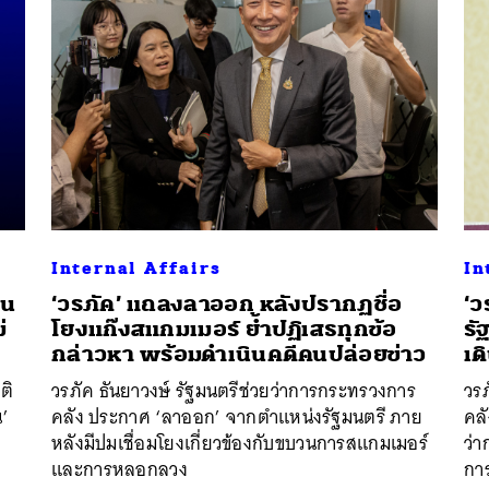
Internal Affairs
In
ุน
‘วรภัค’ แถลงลาออก หลังปรากฏชื่อ
‘ว
่
โยงแก๊งสแกมเมอร์ ย้ำปฏิเสธทุกข้อ
รั
กล่าวหา พร้อมดำเนินคดีคนปล่อยข่าว
เด
นหา
ติ
วรภัค ธันยาวงษ์ รัฐมนตรีช่วยว่าการกระทรวงการ
วรภ
SHARE
TWEET
LINE
EMAIL
น’
คลัง ประกาศ ‘ลาออก’ จากตำแหน่งรัฐมนตรี ภาย
คล
หลังมีปมเชื่อมโยงเกี่ยวข้องกับขบวนการสแกมเมอร์
ว่า
และการหลอกลวง
กา