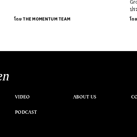
Gro
ปร
โดย
THE MOMENTUM TEAM
โด
en
VIDEO
ABOUT US
C
PODCAST