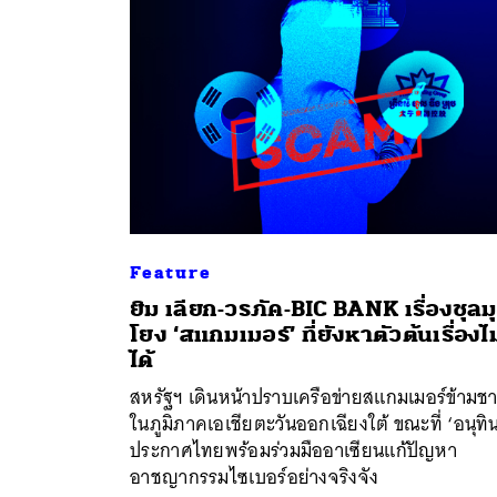
Feature
ยิม เลียก-วรภัค-BIC BANK เรื่องชุลม
โยง ‘สแกมเมอร์’ ที่ยังหาตัวต้นเรื่องไม
ได้
ค้
สหรัฐฯ เดินหน้าปราบเครือข่ายสแกมเมอร์ข้ามชา
ในภูมิภาคเอเชียตะวันออกเฉียงใต้ ขณะที่ ‘อนุทิ
ประกาศไทยพร้อมร่วมมืออาเซียนแก้ปัญหา
อาชญากรรมไซเบอร์อย่างจริงจัง