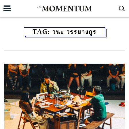
TAG:
วนะ วรรยางกูร