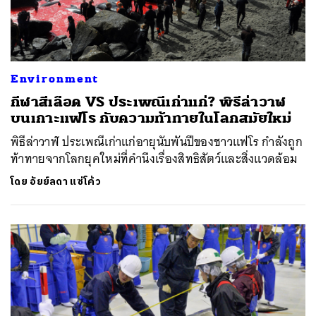
Environment
กีฬาสีเลือด VS ประเพณีเก่าแก่? พิธีล่าวาฬ
บนเกาะแฟโร กับความท้าทายในโลกสมัยใหม่
พิธีล่าวาฬ ประเพณีเก่าแก่อายุนับพันปีของชาวแฟโร กำลังถูก
ท้าทายจากโลกยุคใหม่ที่คำนึงเรื่องสิทธิสัตว์และสิ่งแวดล้อม
โดย
อัยย์ลดา แซ่โค้ว