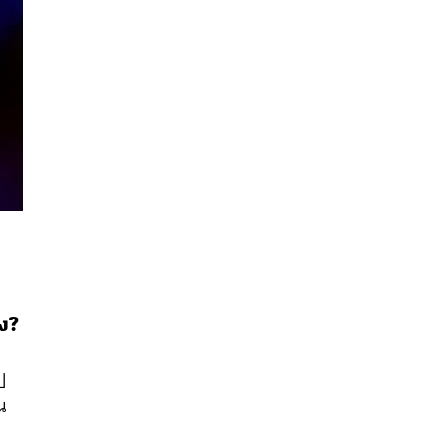
นหา
าง?
SHARE
TWEET
LINE
EMAIL
ป
น