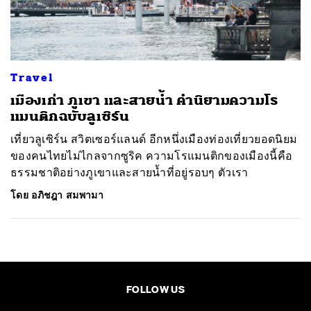
ค้นหา
SHARE
TWEET
LINE
EMAIL
Travel
เมืองเก่า ภูเขา และสายน้ำ คำนิยามความโร
แมนติกฉบับลูเซิร์น
เที่ยวลูเซิร์น สวิตเซอร์แลนด์ อีกหนึ่งเมืองท่องเที่ยวยอดนิยม
ของคนไทยไม่ไกลจากซูริค ความโรแมนติกของเมืองนี้คือ
ธรรมชาติอย่างภูเขาและสายน้ำที่อยู่รอบๆ ตัวเรา
โดย
อภิชฎา สมพามา
FOLLOW US