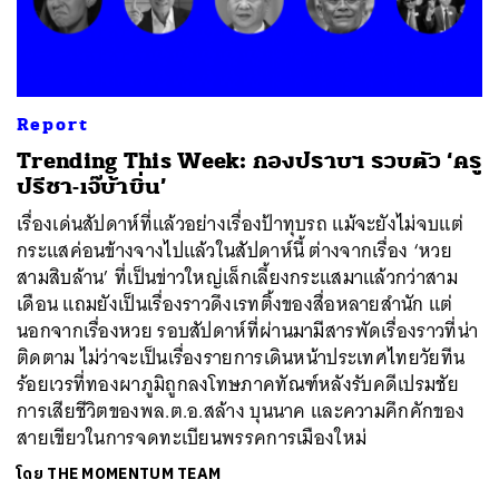
ค้นหา
Report
SHARE
TWEET
LINE
EMAIL
Trending This Week: กองปราบฯ รวบตัว ‘ครู
ปรีชา-เจ๊บ้าบิ่น’
เรื่องเด่นสัปดาห์ที่แล้วอย่างเรื่องป้าทุบรถ แม้จะยังไม่จบแต่
กระแสค่อนข้างจางไปแล้วในสัปดาห์นี้ ต่างจากเรื่อง ‘หวย
สามสิบล้าน’ ที่เป็นข่าวใหญ่เล็กเลี้ยงกระแสมาแล้วกว่าสาม
เดือน แถมยังเป็นเรื่องราวดึงเรทติ้งของสื่อหลายสำนัก แต่
นอกจากเรื่องหวย รอบสัปดาห์ที่ผ่านมามีสารพัดเรื่องราวที่น่า
ติดตาม ไม่ว่าจะเป็นเรื่องรายการเดินหน้าประเทศไทยวัยทีน
ร้อยเวรที่ทองผาภูมิถูกลงโทษภาคทัณฑ์หลังรับคดีเปรมชัย
การเสียชีวิตของพล.ต.อ.สล้าง บุนนาค และความคึกคักของ
สายเขียวในการจดทะเบียนพรรคการเมืองใหม่
โดย
THE MOMENTUM TEAM