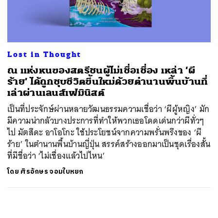
ค้นหา
SHARE
TWEET
LINE
EMAIL
Lost in Thought
ณ แห่งหนของสตรีชนผู้ไม่เชื่อเชื่อง เหล่า ‘ผี
ร้าย’ ได้ถูกชุบชีวิตขึ้นใหม่ด้วยตำนานพื้นบ้านที่
เล่าผ่านเลนส์เฟมินิสต์
เป็นที่ประจักษ์ผ่านหลายวัฒนธรรมความเชื่อว่า ‘ผีผู้หญิง’ มัก
มีความน่ากลัวบางประการที่ทำให้พวกเธอโดดเด่นกว่าผีทั่วๆ
ไป มัตสึดะ อาโอโกะ ใช้ประโยชน์จากความพรั่นพรึงของ ‘ผี
ร้าย’ ในตำนานพื้นบ้านญี่ปุ่น สรรค์สร้างออกมาเป็นชุดเรื่องสั้น
ที่มีชื่อว่า ‘ไม่เชื่องแล้วไปไหน’
โดย
ศิรอักษร จอมใบหยก