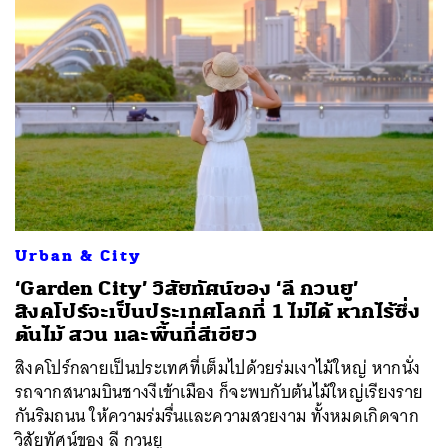
Urban & City
‘Garden City’ วิสัยทัศน์ของ ‘ลี กวนยู’
สิงคโปร์จะเป็นประเทศโลกที่ 1 ไม่ได้ หากไร้ซึ่ง
ต้นไม้ สวน และพื้นที่สีเขียว
สิงคโปร์กลายเป็นประเทศที่เต็มไปด้วยร่มเงาไม้ใหญ่ หากนั่ง
รถจากสนามบินชางงีเข้าเมือง ก็จะพบกับต้นไม้ใหญ่เรียงราย
กันริมถนน ให้ความร่มรื่นและความสวยงาม ทั้งหมดเกิดจาก
วิสัยทัศน์ของ ลี กวนยู