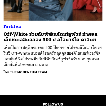
ค้นหา
SHARE
TWEET
LINE
EMAIL
Fashion
Off-White ร่วมกับพิพิธภัณฑ์ลูฟวร์ ทำคอล
เล็กชั่นเฉลิมฉลอง 500 ปี ลีโอนาร์โด ดาวินชี
เพื่อเป็นการสดุดีครบรอบ 500 ปีการจากไปของลีโอนาร์โด ดา
วินชี Off-White แบรนด์ไฮสตรีตสุดคูลของดีไซเนอร์เวอร์จิล
แอบโลห์ จึงได้ร่วมมือกับพิพิธภัณฑ์ลูฟวร์ สร้างแคปซูลคอล
เล็กชั่นพิเศษออกมาวางขาย
โดย
THE MOMENTUM TEAM
FOLLOW US