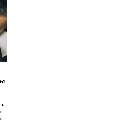
าง
นหา
SHARE
TWEET
LINE
EMAIL
าม
ก
อง
’