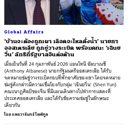
ค้นหา
Global Affairs
SHARE
TWEET
LINE
EMAIL
‘บ้านจะต้องถูกเผา เลือดจะไหลดั่งน้ำ’ นายกฯ
ออสเตรเลีย ถูกขู่วางระเบิด พร้อมคณะ ‘เฉินย
วิ่น’ ลัทธิที่รัฐบาลจีนต่อต้าน
เมื่อเย็นวันที่ 24 กุมภาพันธ์ 2026 แอนโทนี อัลบาเนซี
(Anthony Albanese) นายกรัฐมนตรีออสเตรเลีย ได้รับ
จดหมายข่มขู่วางระเบิดรอบที่พักอาศัยของเขา โดยจดหมาย
ข่มขู่ดังกล่าวมีความเชื่มโยงกับกลุ่ม ‘เฉินยวิ่น’ (Shen Yun)
คณะนาฏศิลป์ของจีน ที่มีแผนเดินทางไปทำการแสดงที่
ประเทศออสเตรเลีย และได้รับข้อความข่มขู่ในลักษณะ
เดียวกัน
โดย
แพรวารินทร์ โพพิทูล