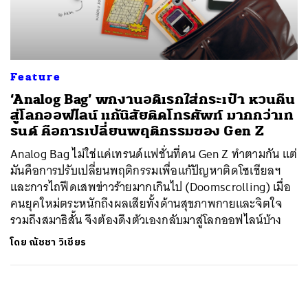
ค้นหา
SHARE
TWEET
LINE
EMAIL
Feature
‘Analog Bag’ พกงานอดิเรกใส่กระเป๋า หวนคืน
สู่โลกออฟไลน์ แก้นิสัยติดโทรศัพท์ มากกว่าเท
รนด์ คือการเปลี่ยนพฤติกรรมของ Gen Z
Analog Bag ไม่ใช่แค่เทรนด์แฟชั่นที่คน Gen Z ทำตามกัน แต่
มันคือการปรับเปลี่ยนพฤติกรรมเพื่อแก้ปัญหาติดโซเชียลฯ
และการไถฟีดเสพข่าวร้ายมากเกินไป (Doomscrolling) เมื่อ
คนยุคใหม่ตระหนักถึงผลเสียทั้งด้านสุขภาพกายและจิตใจ
รวมถึงสมาธิสั้น จึงต้องดึงตัวเองกลับมาสู่โลกออฟไลน์บ้าง
โดย
ณัชชา วิเชียร