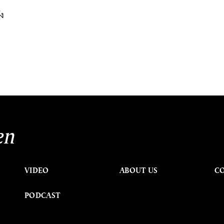
้ง
en
VIDEO
ABOUT US
C
PODCAST