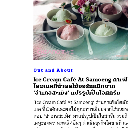
Out and About
Ice Cream Café At Samoeng คาเฟ่
โฮมเมดที่นำผลไม้ออร์แกนิกจาก
‘อำเภอสะเมิง’ แปรรูปเป็นไอศกรีม
ค้
‘Ice Cream Café At Samoeng’ ร้านคาเฟ่สไตล์
เมด ที่นำผักและผลไม้คุณภาพเยี่ยมจากไร่บนย
ดอย ‘อำเภอสะเมิง’ มาแปรรูปเป็นไอสกรีม รวมถึ
เมนูของหวานรสเลิศอื่นๆ ดำเนินธุรกิจโดย นที แ