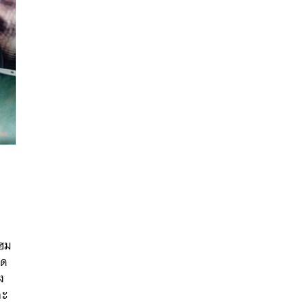
นหา
SHARE
TWEET
LINE
EMAIL
โฮม
อด
ง
ละ