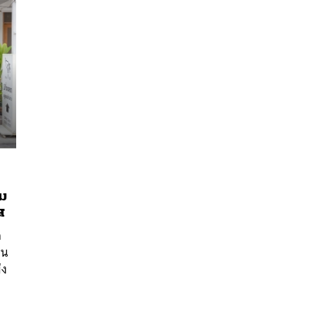
โม
นหา
ส
SHARE
TWEET
LINE
EMAIL
ส
าน
่ง