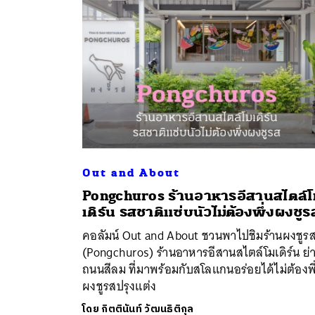
Out and About
Pongchuros ร้านอาหารอีสานสไตล์
ค้
เดิร์น รสชาติแซ่บนัวไม่ต้องพึ่งผงชูร
คอลัมน์ Out and About ชวนพาไปชิมร้านผงชูร
(Pongchuros) ร้านอาหารอีสานสไตล์โมเดิร์น ย่
ถนนสีลม ที่มาพร้อมกับสโลแกนอร่อยได้ไม่ต้องพึ
ผงชูรสปรุงแต่ง
โดย
กิตตินันท์ วัฒนธิติกุล