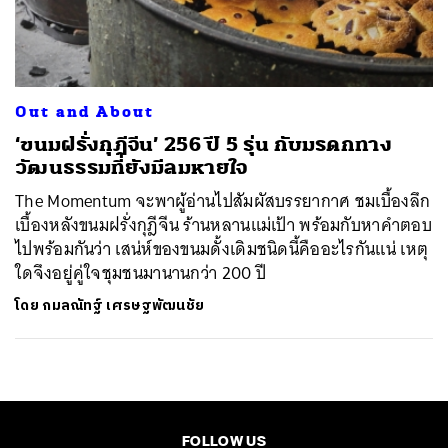
ค้นหา
SHARE
TWEET
LINE
EMAIL
Out and About
‘ขนมฝรั่งกุฎีจีน’ 256 ปี 5 รุ่น กับมรดกทาง
วัฒนธรรมที่ยังมีลมหายใจ
The Momentum จะพาผู้อ่านไปสัมผัสบรรยากาศ ชมเบื้องลึก
เบื้องหลังขนมฝรั่งกุฎีจีน ร้านหลานแม่เป้า พร้อมกับหาคำตอบ
ไปพร้อมกันว่า เสน่ห์ของขนมดั้งเดิมชนิดนี้คืออะไรกันแน่ เหตุ
ใดจึงอยู่คู่ใจชุมชนมานานกว่า 200 ปี
โดย
กมลณัทฐ์ เศรษฐพัฒนชัย
FOLLOW US