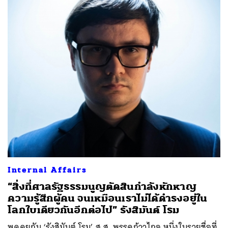
Internal Affairs
“สิ่งที่ศาลรัฐธรรมนูญตัดสินกำลังหักหาญ
ความรู้สึกผู้คน จนเหมือนเราไม่ได้ดำรงอยู่ใน
โลกใบเดียวกันอีกต่อไป” รังสิมันต์ โรม
พูดคุยกับ ‘รังสิมันต์ โรม’ ส.ส. พรรคก้าวไกล หนึ่งในรายชื่อที่