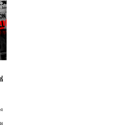
ี่
นหา
SHARE
TWEET
LINE
EMAIL
าง
ิม