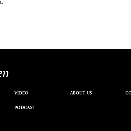
าน
en
VIDEO
ABOUT US
C
PODCAST