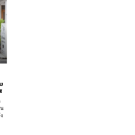
โม
นหา
ส
SHARE
TWEET
LINE
EMAIL
ส
าน
่ง