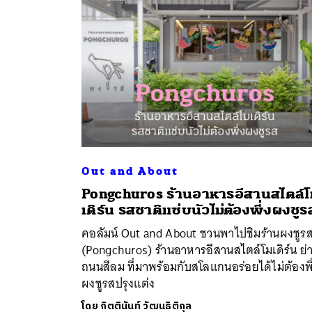
Out and About
Pongchuros ร้านอาหารอีสานสไตล์
ค้
เดิร์น รสชาติแซ่บนัวไม่ต้องพึ่งผงชูร
คอลัมน์ Out and About ชวนพาไปชิมร้านผงชูร
(Pongchuros) ร้านอาหารอีสานสไตล์โมเดิร์น ย่
ถนนสีลม ที่มาพร้อมกับสโลแกนอร่อยได้ไม่ต้องพึ
ผงชูรสปรุงแต่ง
โดย
กิตตินันท์ วัฒนธิติกุล