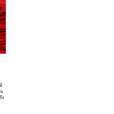
นหา
SHARE
TWEET
LINE
EMAIL
ม้
ฟน
ึง