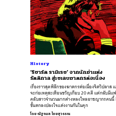
History
‘ริชาร์ด รามิเรซ’ จากนักฆ่าแห่ง
ค้
รัตติกาล สู่เซเลบฆาตกรต่อเนื่อง
เรื่องราวสุดพิลึกของฆาตกรต่อเนื่องจิตวิปลาส แ
จะก่อเหตุสะเทือนขวัญเกือบ 20 คดี แต่กลับมีแ
คลับสาวจำนวนมากต่างหลงใหลอาชญากรคนนี้ ถ
ขั้นตกลงปลงใจแต่งงานกันในคุก
โดย
ณัฐกมล ไชยสุวรรณ